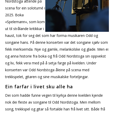
Nordstoga attende på
scena for ein soloturné i
2025. Boka
«Spelemann», som kom
ut til strålande kritikkar i
haust, tok for seg det som har forma musikaren Odd og
songane hans. På denne konserten var det songane sjølv som
fekk merksemda. Nye og gamle, melankolske og glade. Men ei
og anna historie fra boka og frå Odd Nordstoga sin oppvekst
og liv, fekk vera med på å setja farge på kvelden. Under
konserten var Odd Nordstoga åleine på scena med
trekkspelet, gitaren og sine musikalske forteljingar.
Ein farfar i livet sku alle ha
Dei som hadde funne vegen til kyrkja denne kvelden kjende
nok dei fleste av songane til Odd Nordstoga. Men mellom
song, trekkspel og gitar så fortalde han frå livet sitt. Både frå