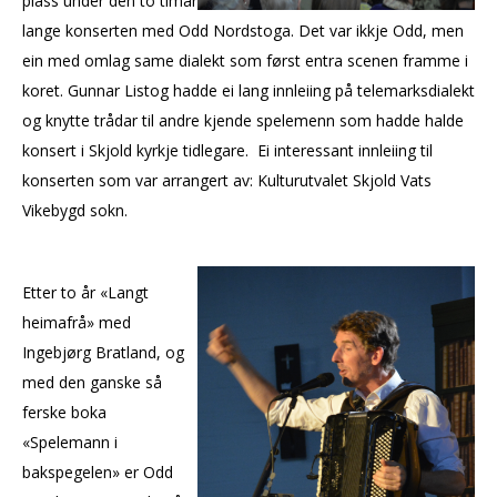
plass under den to timar
lange konserten med Odd Nordstoga. Det var ikkje Odd, men
ein med omlag same dialekt som først entra scenen framme i
koret. Gunnar Listog hadde ei lang innleiing på telemarksdialekt
og knytte trådar til andre kjende spelemenn som hadde halde
konsert i Skjold kyrkje tidlegare. Ei interessant innleiing til
konserten som var arrangert av: Kulturutvalet Skjold Vats
Vikebygd sokn.
Etter to år «Langt
heimafrå» med
Ingebjørg Bratland, og
med den ganske så
ferske boka
«Spelemann i
bakspegelen» er Odd