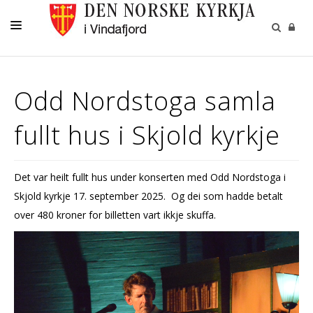
DÅP
Odd Nordstoga samla
KONFIRMASJON
fullt hus i Skjold kyrkje
VIGSEL
GRAVFERD
Det var heilt fullt hus under konserten med Odd Nordstoga i
BORN OG UNGDOM
Skjold kyrkje 17. september 2025. Og dei som hadde betalt
KYRKJENE
over 480 kroner for billetten vart ikkje skuffa.
KONTAKT
KYRKJEBLADET
RÅD OG UTVAL