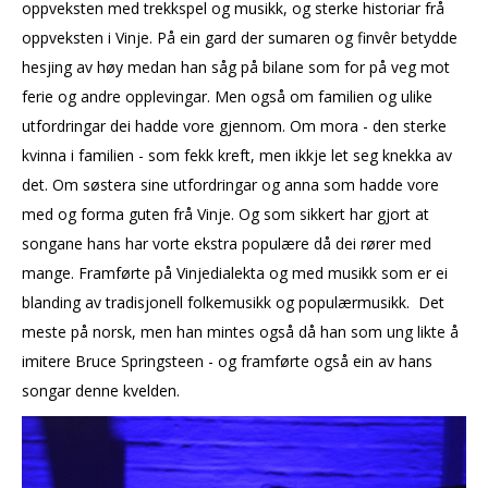
oppveksten med trekkspel og musikk, og sterke historiar frå
oppveksten i Vinje. På ein gard der sumaren og finvêr betydde
hesjing av høy medan han såg på bilane som for på veg mot
ferie og andre opplevingar. Men også om familien og ulike
utfordringar dei hadde vore gjennom. Om mora - den sterke
kvinna i familien - som fekk kreft, men ikkje let seg knekka av
det. Om søstera sine utfordringar og anna som hadde vore
med og forma guten frå Vinje. Og som sikkert har gjort at
songane hans har vorte ekstra populære då dei rører med
mange. Framførte på Vinjedialekta og med musikk som er ei
blanding av tradisjonell folkemusikk og populærmusikk. Det
meste på norsk, men han mintes også då han som ung likte å
imitere Bruce Springsteen - og framførte også ein av hans
songar denne kvelden.