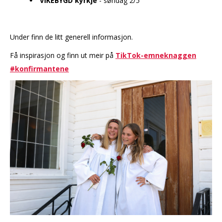
VIKEBYGD kyrkje
- søndag 2/5
Under finn de litt generell informasjon.
Få inspirasjon og finn ut meir på
TikTok-emneknaggen
#konfirmantene