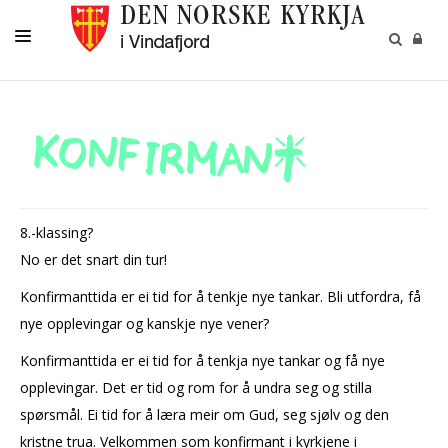
DÅP
KONFIRMASJON
VIGSEL
GRAVFERD
8.-klassing?
BORN OG UNGDOM
No er det snart din tur!
Konfirmanttida er ei tid for å tenkje nye tankar. Bli utfordra, få
KYRKJENE
nye opplevingar og kanskje nye vener?
KONTAKT
Konfirmanttida er ei tid for å tenkja nye tankar og få nye
KYRKJEBLADET
opplevingar. Det er tid og rom for å undra seg og stilla
RÅD OG UTVAL
spørsmål. Ei tid for å læra meir om Gud, seg sjølv og den
kristne trua. Velkommen som konfirmant i kyrkjene i