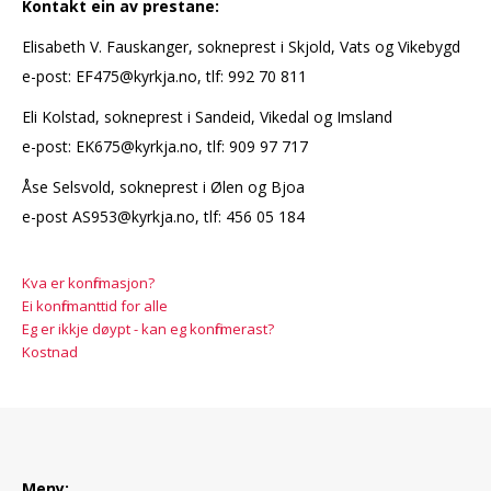
Kontakt ein av prestane:
Elisabeth V. Fauskanger, sokneprest i Skjold, Vats og Vikebygd
e-post: EF475@kyrkja.no, tlf: 992 70 811
Eli Kolstad, sokneprest i Sandeid, Vikedal og Imsland
e-post: EK675@kyrkja.no, tlf: 909 97 717
Åse Selsvold, sokneprest i Ølen og Bjoa
e-post AS953@kyrkja.no, tlf: 456 05 184
Kva er konfirmasjon?
Ei konfirmanttid for alle
Eg er ikkje døypt - kan eg konfirmerast?
Kostnad
Meny: