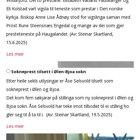
Vindafjord. Dei to prestane: Elisabeth Vatland Fauskanger og
Eli Kolstad vart vigsla til teneste som prestar i Den norske
kyrkja. Biskop Anne Lise Ådnøy stod for vigslinga saman med
Prost Rune Steensnæs Engedal og mange av dei som gjer
presteteneste på Haugalandet. (Av: Steinar Skartland,
15.6.2025)
Les meir
Sokneprest tilsett i Ølen-Bjoa sokn
Etter heile sekls utlysingar er Åse Selsvold tilsett som
sokneprest i Ølen og Bjoa.
Det kom fem søkjarar på stillinga som ny sokneprest i Ølen og
Bjoa sokn. Åse Selsvold har teke imot tilbodet til ei stilling ho
gler seg til å ta til i. (Av: Steinar Skartland, 19.5.2025)
Les meir